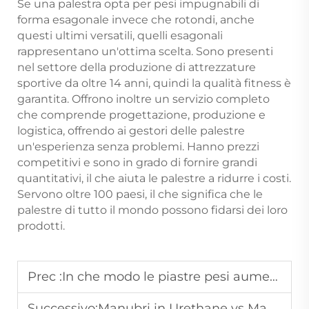
Se una palestra opta per pesi impugnabili di
forma esagonale invece che rotondi, anche
questi ultimi versatili, quelli esagonali
rappresentano un'ottima scelta. Sono presenti
nel settore della produzione di attrezzature
sportive da oltre 14 anni, quindi la qualità fitness è
garantita. Offrono inoltre un servizio completo
che comprende progettazione, produzione e
logistica, offrendo ai gestori delle palestre
un'esperienza senza problemi. Hanno prezzi
competitivi e sono in grado di fornire grandi
quantitativi, il che aiuta le palestre a ridurre i costi.
Servono oltre 100 paesi, il che significa che le
palestre di tutto il mondo possono fidarsi dei loro
prodotti.
Prec :
In che modo le piastre pesi aumentano la flessibilità dell'allenamento nelle palestre?
Successivo:
Manubri in Urethane vs Manubri in Gomma: Quali Sono Migliori per le Palestre?