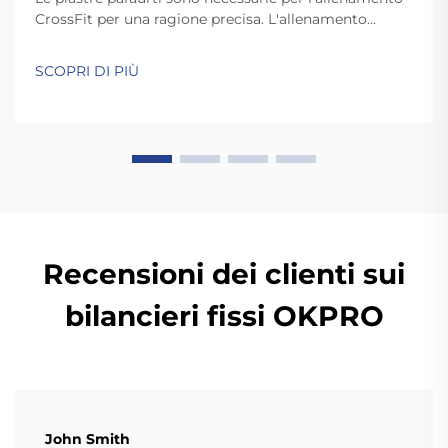
CrossFit per una ragione precisa. L'allenamento
CrossFit richiede movimenti rapidi e dinamici come
lo strappo e l'arrampicata, che prevedono il rilascio
SCOPRI DI PIÙ
delle piastre a terra. A differenza delle piastre
standard, le piastre paraurti di alta qualità sono
abbastanza resistenti da sopportare...
Recensioni dei clienti sui
bilancieri fissi OKPRO
John Smith