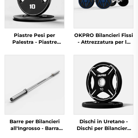
Piastre Pesi per
OKPRO Bilancieri Fissi
Palestra - Piastre
- Attrezzatura per la
Barbell Durevoli per
Forza di Alta Gamma
Equipaggiamento
per Professionisti
Fitness All'ingrosso
Barre per Bilancieri
Dischi in Uretano -
all'Ingrosso - Barra
Dischi per Bilanciere
Olimpica Robusta per
Personalizzabili