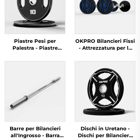
Piastre Pesi per
OKPRO Bilancieri Fissi
Palestra - Piastre
- Attrezzatura per la
Barbell Durevoli per
Forza di Alta Gamma
Equipaggiamento
per Professionisti
Fitness All'ingrosso
Barre per Bilancieri
Dischi in Uretano -
all'Ingrosso - Barra
Dischi per Bilanciere