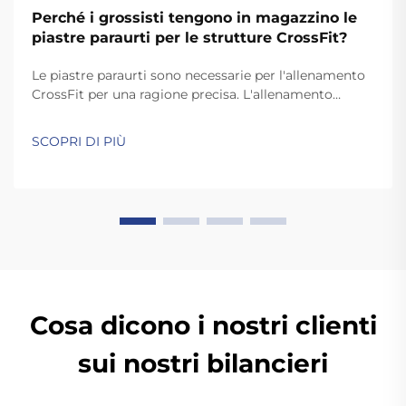
Perché i grossisti tengono in magazzino le
piastre paraurti per le strutture CrossFit?
Le piastre paraurti sono necessarie per l'allenamento
CrossFit per una ragione precisa. L'allenamento
CrossFit richiede movimenti rapidi e dinamici come
lo strappo e l'arrampicata, che prevedono il rilascio
SCOPRI DI PIÙ
delle piastre a terra. A differenza delle piastre
standard, le piastre paraurti di alta qualità sono
abbastanza resistenti da sopportare...
Cosa dicono i nostri clienti
sui nostri bilancieri