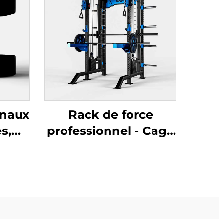
onaux
Rack de force
s,
professionnel - Cage
 et
à squat haute
r
résistance pour
 de
entraînement de
force