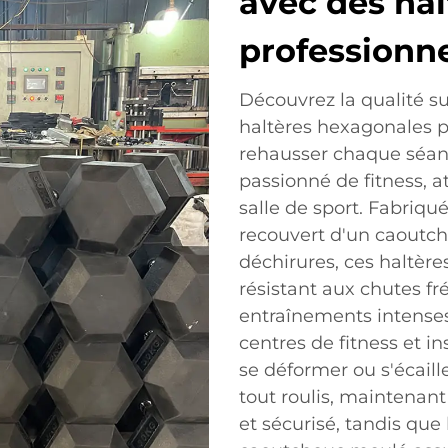
avec des ha
professionne
Découvrez la qualité s
haltères hexagonales 
rehausser chaque séan
passionné de fitness, a
salle de sport. Fabriqu
recouvert d'un caoutch
déchirures, ces haltères
résistant aux chutes fr
entraînements intenses
centres de fitness et in
se déformer ou s'écail
tout roulis, maintenan
et sécurisé, tandis qu