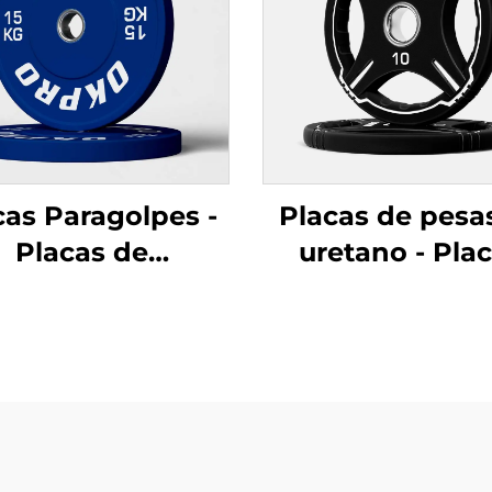
cas Paragolpes -
Placas de pesa
Placas de
uretano - Pla
trenamiento de
personalizada
ucho Duradero
barra OEM/O
ra Venta al Por
r de Equipos de
Gimnasio