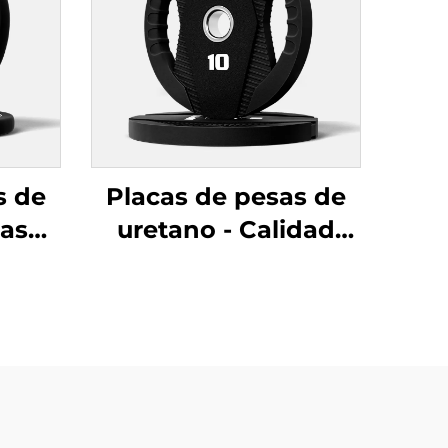
s de
Placas de pesas de
cas
uretano - Calidad
s de
para gimnasio
DM
comercial