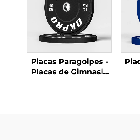
Placas Paragolpes -
Pla
Placas de Gimnasio
de Caucho de Alta
En
Calidad para
Ca
Gimnasios
pa
Comerciales y Clubes
Mayo
Deportivos