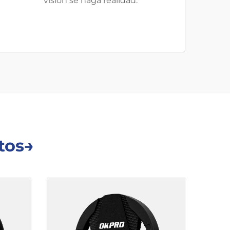
visión se haga realidad.
tos→