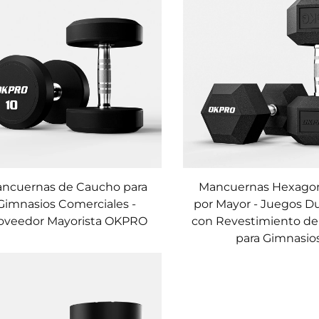
ncuernas de Caucho para
Mancuernas Hexagon
Gimnasios Comerciales -
por Mayor - Juegos D
oveedor Mayorista OKPRO
con Revestimiento d
para Gimnasio