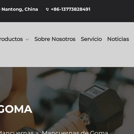
e Nantong, China
+86-13773828491
roductos
Sobre Nosotros
Servicio
Noticias
 GOMA
Mancuernas
>
Mancuernas de Goma