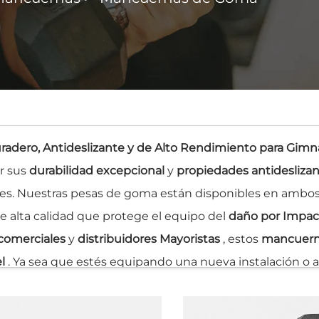
dero, Antideslizante y de Alto Rendimiento para Gimn
r sus
durabilidad excepcional
y
propiedades antidesliza
eles. Nuestras pesas de goma están disponibles en ambo
 alta calidad que protege el equipo del
daño por Impa
comerciales
y
distribuidores Mayoristas
, estos
mancuer
el
. Ya sea que estés equipando una nueva instalación o
 el valor que necesita su negocio.