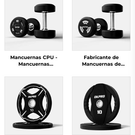
Mancuernas CPU -
Fabricante de
Mancuernas
Mancuernas de
Mayoristas Duraderas
Uretano OKPRO -
para Uso Comercial
Equipamiento de
Fitness Personalizado
OEM/ODM