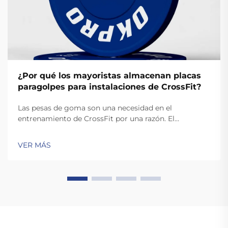
¿Por qué los mayoristas almacenan placas
paragolpes para instalaciones de CrossFit?
Las pesas de goma son una necesidad en el
entrenamiento de CrossFit por una razón. El
entrenamiento de CrossFit requiere movimientos
rápidos y dinámicos como los arrancamientos y
VER MÁS
limpias, que implican soltar las pesas. A diferencia de
las pesas estándar, las pesas de goma de alta calidad
son lo suficientemente resistentes para...