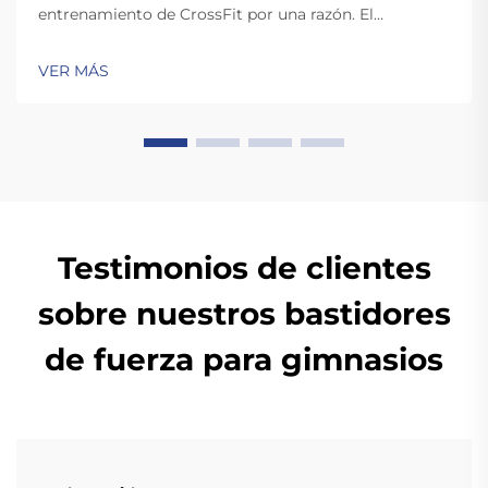
entrenamiento de CrossFit por una razón. El
entrenamiento de CrossFit requiere movimientos
rápidos y dinámicos como los arrancamientos y
VER MÁS
limpias, que implican soltar las pesas. A diferencia de
las pesas estándar, las pesas de goma de alta calidad
son lo suficientemente resistentes para...
Testimonios de clientes
sobre nuestros bastidores
de fuerza para gimnasios