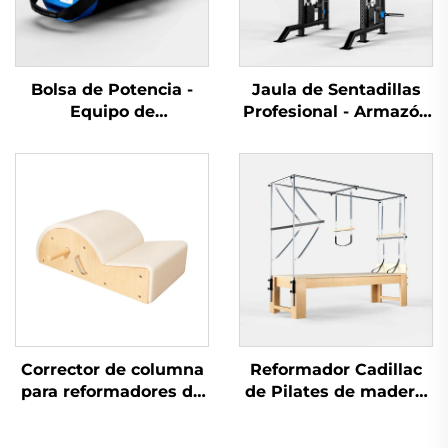
Bolsa de Potencia -
Jaula de Sentadillas
Equipo de
Profesional - Armazón
Entrenamiento de
Resistente para
Fuerza para Gimnasios
Entrenamiento de
Fuerza
Corrector de columna
Reformador Cadillac
para reformadores de
de Pilates de madera:
Pilates -
mejora la flexibilidad,
Entrenamiento
fuerza y postura con