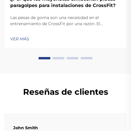
paragolpes para instalaciones de CrossFit?
Las pesas de goma son una necesidad en el
entrenamiento de CrossFit por una razón. El
entrenamiento de CrossFit requiere movimientos
rápidos y dinámicos como los arrancamientos y
VER MÁS
limpias, que implican soltar las pesas. A diferencia de
las pesas estándar, las pesas de goma de alta calidad
son lo suficientemente resistentes para...
Reseñas de clientes
John Smith