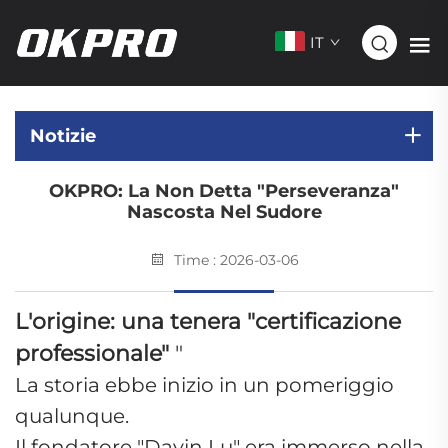
IT
Notizie
OKPRO: La Non Detta "perseveranza"
Nascosta Nel Sudore
Time : 2026-03-06
L'origine: una tenera "certificazione
professionale"
"
La storia ebbe inizio in un pomeriggio
qualunque.
Il fondatore "Davin Lu" era immerso nella