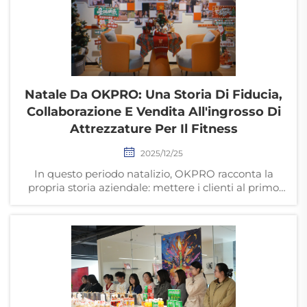
Natale Da OKPRO: Una Storia Di Fiducia,
Collaborazione E Vendita All'ingrosso Di
Attrezzature Per Il Fitness
2025/12/25
In questo periodo natalizio, OKPRO racconta la
propria storia aziendale: mettere i clienti al primo
posto come valore fondamentale, concentrarsi sulla
vendita all'ingrosso di attrezzature per il fitness
commerciale e su soluzioni OEM, offrendo a
palestre e distributori in tutto il mondo partnership
affidabili e durature.