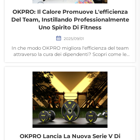
OKPRO: Il Calore Promuove L'efficienza
Del Team, Instillando Professionalmente
Uno Spirito Di Fitness
2025/09/01
In che modo OKPRO migliora l'efficienza del team
attraverso la cura dei dipendenti? Scopri come le
celebrazioni di compleanno favoriscono l'unità,
alzano il morale e rafforzano la cultura aziendale.
Scopri di più.
OKPRO Lancia La Nuova Serie V Di