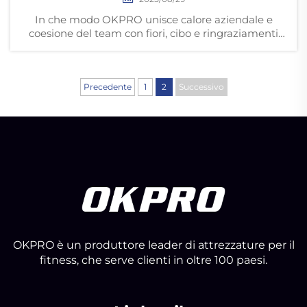
In che modo OKPRO unisce calore aziendale e
coesione del team con fiori, cibo e ringraziamenti
sinceri nel giorno di San Valentino. Scopri come la
cura promuove collaborazione ed efficienza. Conosci
la nostra cultura.
Precedente
1
2
Successivo
OKPRO è un produttore leader di attrezzature per il
fitness, che serve clienti in oltre 100 paesi.