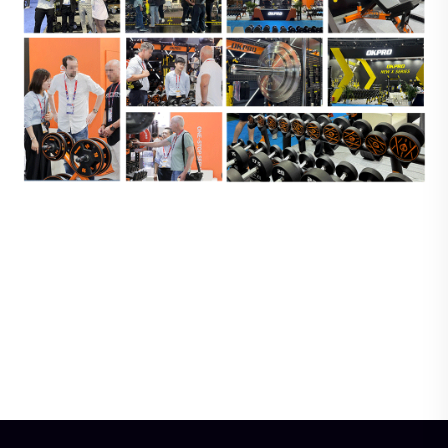
Piastre olimpioniche in
Vogatore da palestra -
gomma - Ideali per
Attrezzatura cardio
ingrosso e palestre
professionale
commerciali