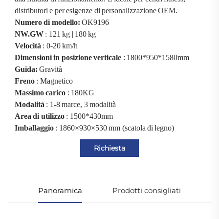
distributori e per esigenze di personalizzazione OEM.
Numero di modello:
OK9196
NW.GW
: 121 kg | 180 kg
Velocità
: 0-20 km/h
Dimensioni in posizione verticale
: 1800*950*1580mm
Guida:
Gravità
Freno
: Magnetico
Massimo carico
: 180KG
Modalità
: 1-8 marce, 3 modalità
Area di utilizzo
: 1500*430mm
Imballaggio
: 1860×930×530 mm (scatola di legno)
Richiesta
Panoramica
Prodotti consigliati