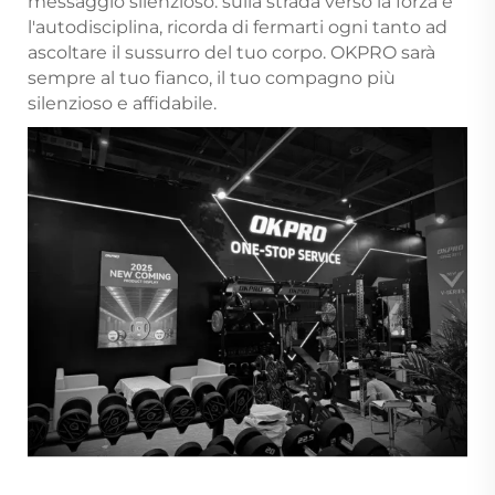
messaggio silenzioso: sulla strada verso la forza e
l'autodisciplina, ricorda di fermarti ogni tanto ad
ascoltare il sussurro del tuo corpo. OKPRO sarà
sempre al tuo fianco, il tuo compagno più
silenzioso e affidabile.