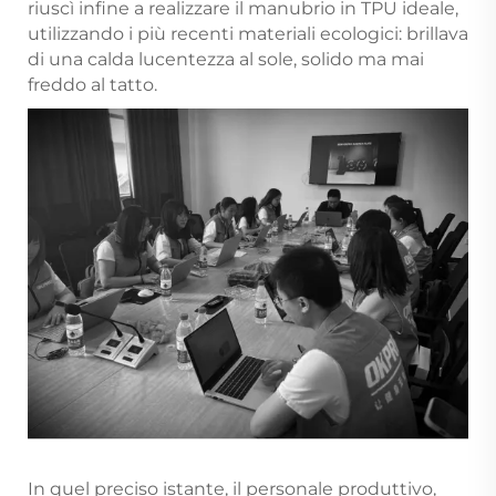
riuscì infine a realizzare il manubrio in TPU ideale,
utilizzando i più recenti materiali ecologici: brillava
di una calda lucentezza al sole, solido ma mai
freddo al tatto.
In quel preciso istante, il personale produttivo,