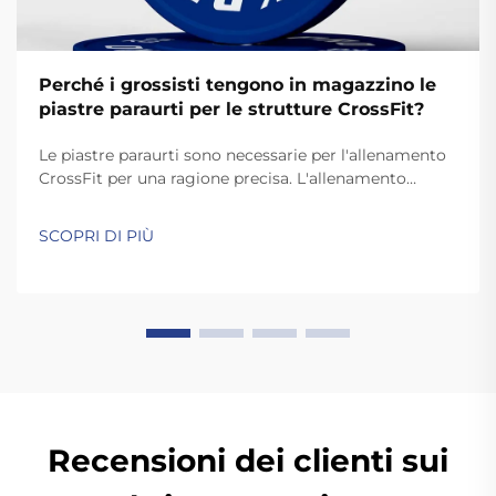
Perché i grossisti tengono in magazzino le
piastre paraurti per le strutture CrossFit?
Le piastre paraurti sono necessarie per l'allenamento
CrossFit per una ragione precisa. L'allenamento
CrossFit richiede movimenti rapidi e dinamici come
lo strappo e l'arrampicata, che prevedono il rilascio
SCOPRI DI PIÙ
delle piastre a terra. A differenza delle piastre
standard, le piastre paraurti di alta qualità sono
abbastanza resistenti da sopportare...
Recensioni dei clienti sui